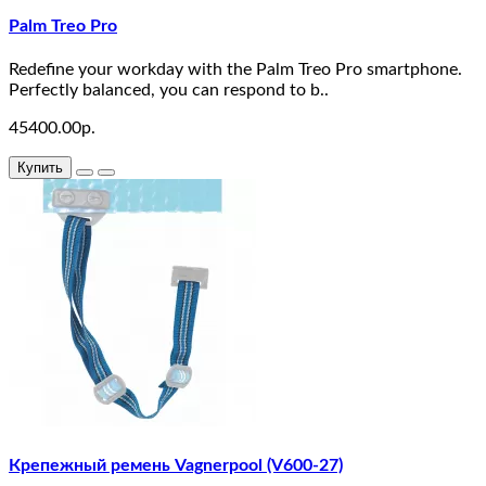
Monitors
Palm Treo Pro
test
Redefine your workday with the Palm Treo Pro smartphone.
1
Perfectly balanced, you can respond to b..
45400.00р.
test
2
Купить
Mice
and
Trackballs
Printers
Scanners
Web
Cameras
Крепежный ремень Vagnerpool (V600-27)