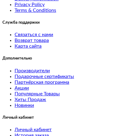
18
Privacy Policy
Terms & Conditions
test
Служба поддержки
17
Связаться с нами
test
Возврат товара
Карта сайта
16
Дополнительно
test
Производители
15
Подарочные сертификаты
Партнёрская программа
test
Акции
Популярные Товары
12
Хиты Продаж
Новинки
test
Личный кабинет
11
Личный кабинет
test
История заказа