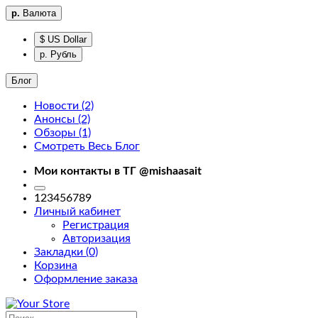
р.
Валюта
$ US Dollar
р. Рубль
Блог
Новости (2)
Анонсы (2)
Фильтры
Обзоры (1)
Смотреть Весь Блог
Фильтры
Мои контакты в ТГ @mishaasait
home
123456789
Личный кабинет
Регистрация
Авторизация
Закладки (0)
Корзина
Доставка
Оформление заказа
About