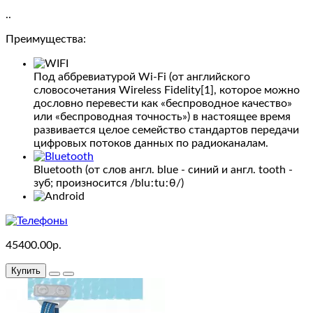
..
Tablets
Преимущества:
Software
Под аббревиатурой Wi-Fi (от английского
Phones
словосочетания Wireless Fidelity[1], которое можно
&
дословно перевести как «беспроводное качество»
или «беспроводная точность») в настоящее время
PDAs
развивается целое семейство стандартов передачи
цифровых потоков данных по радиоканалам.
Cameras
Bluetooth (от слов англ. blue - синий и англ. tooth -
зуб; произносится /bluːtuːθ/)
MP3
Players
test
45400.00р.
5
Купить
test