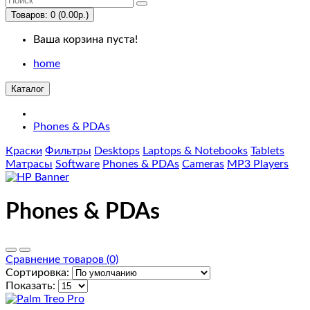
Us
Товаров: 0 (0.00р.)
Ваша корзина пуста!
Desktops
home
PC
Каталог
Mac
Phones & PDAs
Laptops
Краски
Фильтры
Desktops
Laptops & Notebooks
Tablets
&
Матрасы
Software
Phones & PDAs
Cameras
MP3 Players
Notebooks
Phones & PDAs
Windows
Macs
Сравнение товаров (0)
Сортировка:
Components
Показать: