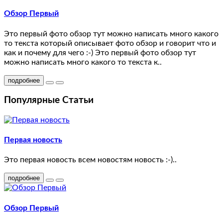
23
Обзор Первый
test
Это первый фото обзор тут можно написать много какого
22
то текста который описывает фото обзор и говорит что и
как и почему для чего :-) Это первый фото обзор тут
test
можно написать много какого то текста к..
21
подробнее
test
Популярные Статьи
20
test
Первая новость
25
Это первая новость всем новостям новость :-)..
test
подробнее
19
Обзор Первый
test