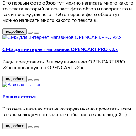
18
Это первый фото обзор тут можно написать много какого
то текста который описывает фото обзор и говорит что и
как и почему для чего :-) Это первый фото обзор тут
test
можно написать много какого то текста к..
17
подробнее
test
16
CMS для интернет магазинов OPENCART.PRO v2.x
Рады представить Вашему вниманию OPENCART.PRO
test
v2.x основанную на OPENCART v2.x ..
15
подробнее
test
12
Важная статья
test
Это очень важная статья которую нужно прочитать всем
важным людям про важные события важных людей :-)..
11
подробнее
test