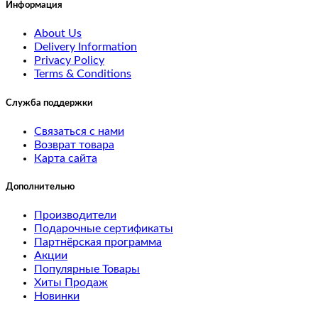
Информация
9
About Us
test
Delivery Information
Privacy Policy
8
Terms & Conditions
test
Служба поддержки
7
Связаться с нами
Возврат товара
test
Карта сайта
6
Дополнительно
test
Производители
4
Подарочные сертификаты
Партнёрская программа
Акции
test
Популярные Товары
24
Хиты Продаж
Новинки