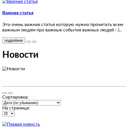
Monitors
test
Важная статья
1
Это очень важная статья которую нужно прочитать всем
важным людям про важные события важных людей :-)..
test
подробнее
2
Новости
Mice
and
Trackballs
Printers
Сортировка:
Scanners
На странице:
Web
Cameras