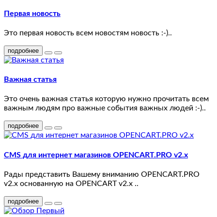
Tablets
Первая новость
Это первая новость всем новостям новость :-)..
Software
подробнее
Phones
&
Важная статья
PDAs
Это очень важная статья которую нужно прочитать всем
Cameras
важным людям про важные события важных людей :-)..
подробнее
MP3
Players
CMS для интернет магазинов OPENCART.PRO v2.x
test
Рады представить Вашему вниманию OPENCART.PRO
5
v2.x основанную на OPENCART v2.x ..
подробнее
test