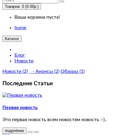
Us
Товаров: 0 (0.00р.)
Ваша корзина пуста!
Desktops
home
PC
Каталог
Mac
Блог
Новости
Laptops
&
Новости (2)
- Анонсы (2)
Обзоры (1)
Notebooks
Последние Статьи
Windows
Macs
Первая новость
Это первая новость всем новостям новость :-)..
Components
подробнее