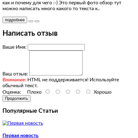
как и почему для чего :-) Это первый фото обзор тут
9
можно написать много какого то текста к..
test
подробнее
8
Написать отзыв
test
Ваше Имя:
7
test
Ваш отзыв:
6
Внимание:
HTML не поддерживается! Используйте
обычный текст.
test
Оценка:
Плохо
Хорошо
4
Продолжить
Популярные Статьи
test
24
Первая новость