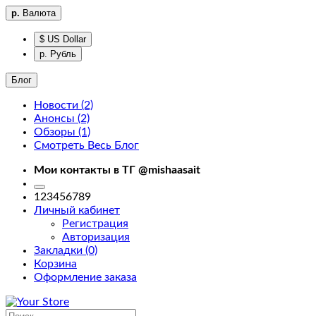
р.
Валюта
$ US Dollar
р. Рубль
Блог
Новости (2)
Анонсы (2)
Фильтры
Обзоры (1)
Смотреть Весь Блог
Фильтры
Мои контакты в ТГ @mishaasait
home
123456789
Личный кабинет
Регистрация
Авторизация
Закладки (0)
Корзина
Доставка
Оформление заказа
About