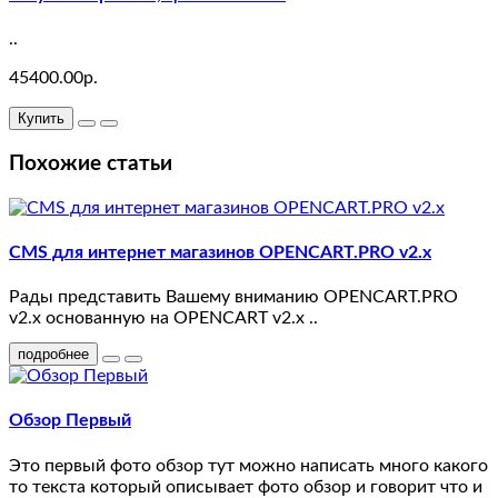
18
..
test
45400.00р.
17
Купить
test
Похожие статьи
16
test
CMS для интернет магазинов OPENCART.PRO v2.x
15
Рады представить Вашему вниманию OPENCART.PRO
test
v2.x основанную на OPENCART v2.x ..
12
подробнее
test
Обзор Первый
11
Это первый фото обзор тут можно написать много какого
test
то текста который описывает фото обзор и говорит что и