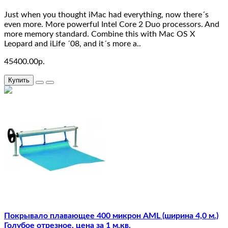
23
Just when you thought iMac had everything, now there´s
test
even more. More powerful Intel Core 2 Duo processors. And
more memory standard. Combine this with Mac OS X
22
Leopard and iLife ´08, and it´s more a..
45400.00р.
test
21
Купить
test
20
test
25
test
19
Покрывало плавающее 400 микрон AML (ширина 4,0 м.)
test
Голубое отрезное, цена за 1 м.кв.