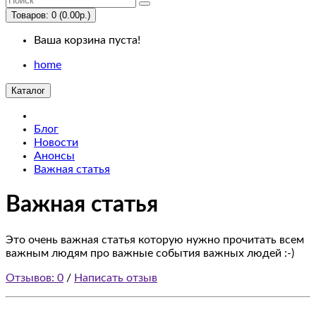
Us
Товаров: 0 (0.00р.)
Ваша корзина пуста!
Desktops
home
PC
Каталог
Mac
Блог
Новости
Laptops
Анонсы
&
Важная статья
Notebooks
Важная статья
Windows
Это очень важная статья которую нужно прочитать всем
Macs
важным людям про важные события важных людей :-)
Отзывов: 0
/
Написать отзыв
Components