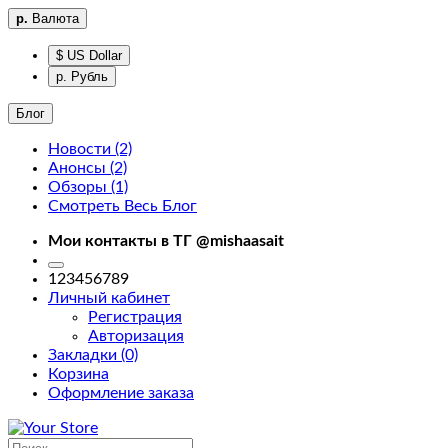
р.
Валюта
$ US Dollar
р. Рубль
Блог
Новости (2)
Анонсы (2)
Фильтры
Обзоры (1)
Смотреть Весь Блог
Фильтры
Мои контакты в ТГ @mishaasait
home
123456789
Личный кабинет
Регистрация
Авторизация
Закладки (0)
Корзина
Доставка
Оформление заказа
About