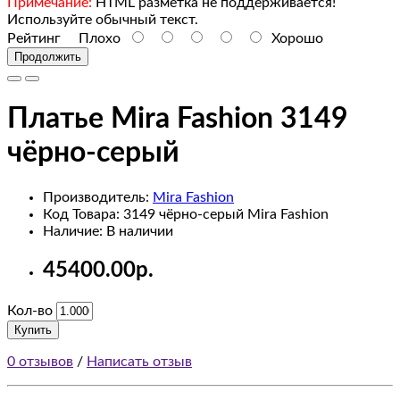
Monitors
Примечание:
HTML разметка не поддерживается!
Используйте обычный текст.
Рейтинг
Плохо
Хорошо
test
Продолжить
1
test
Платье Mira Fashion 3149
2
чёрно-серый
Mice
Производитель:
Mira Fashion
and
Код Товара: 3149 чёрно-серый Mira Fashion
Trackballs
Наличие: В наличии
45400.00р.
Printers
Кол-во
Scanners
Купить
Web
0 отзывов
/
Написать отзыв
Cameras