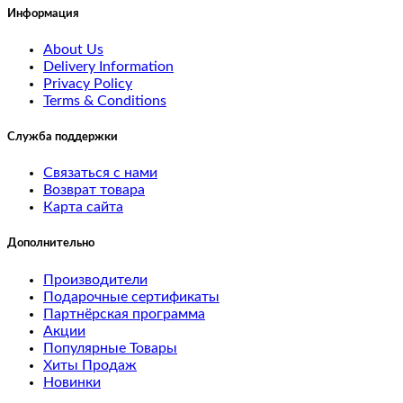
Информация
Tablets
About Us
Software
Delivery Information
Privacy Policy
Terms & Conditions
Phones
&
Служба поддержки
PDAs
Связаться с нами
Возврат товара
Cameras
Карта сайта
MP3
Дополнительно
Players
Производители
Подарочные сертификаты
test
Партнёрская программа
Акции
5
Популярные Товары
Хиты Продаж
test
Новинки