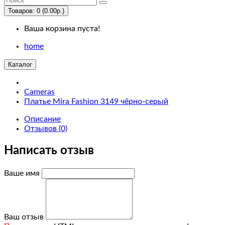
Us
Товаров: 0 (0.00р.)
Ваша корзина пуста!
Desktops
home
PC
Каталог
Mac
Cameras
Платье Mira Fashion 3149 чёрно-серый
Laptops
&
Описание
Отзывов (0)
Notebooks
Написать отзыв
Windows
Ваше имя
Macs
Components
Ваш отзыв