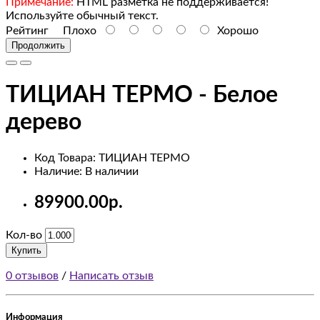
Monitors
Примечание:
HTML разметка не поддерживается!
Используйте обычный текст.
Рейтинг
Плохо
Хорошо
test
Продолжить
1
test
ТИЦИАН ТЕРМО - Белое
2
дерево
Mice
Код Товара: ТИЦИАН ТЕРМО
and
Наличие: В наличии
Trackballs
89900.00р.
Printers
Кол-во
Scanners
Купить
0 отзывов
/
Написать отзыв
Web
Cameras
Информация