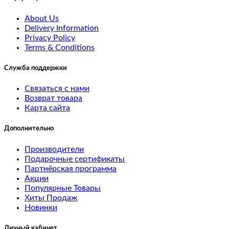
Tablets
About Us
Delivery Information
Software
Privacy Policy
Terms & Conditions
Phones
Служба поддержки
&
Связаться с нами
PDAs
Возврат товара
Карта сайта
Cameras
Дополнительно
MP3
Производители
Players
Подарочные сертификаты
Партнёрская программа
test
Акции
Популярные Товары
5
Хиты Продаж
Новинки
test
Личный кабинет