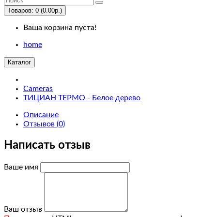
Us
Товаров: 0 (0.00р.)
Ваша корзина пуста!
Desktops
home
PC
Каталог
Mac
Cameras
ТИЦИАН ТЕРМО - Белое дерево
Laptops
&
Описание
Отзывов (0)
Notebooks
Написать отзыв
Windows
Ваше имя
Macs
Components
Ваш отзыв