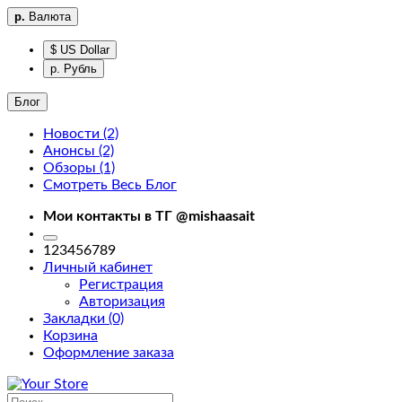
р.
Валюта
$ US Dollar
р. Рубль
Блог
Новости (2)
Анонсы (2)
Фильтры
Обзоры (1)
Смотреть Весь Блог
Фильтры
Мои контакты в ТГ @mishaasait
home
123456789
Личный кабинет
Регистрация
Авторизация
Закладки (0)
Корзина
Доставка
Оформление заказа
About