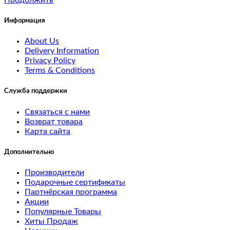
Monitors
Информация
test
1
About Us
Delivery Information
Privacy Policy
test
Terms & Conditions
2
Служба поддержки
Mice
Связаться с нами
and
Возврат товара
Карта сайта
Trackballs
Дополнительно
Printers
Производители
Scanners
Подарочные сертификаты
Партнёрская программа
Акции
Web
Популярные Товары
Cameras
Хиты Продаж