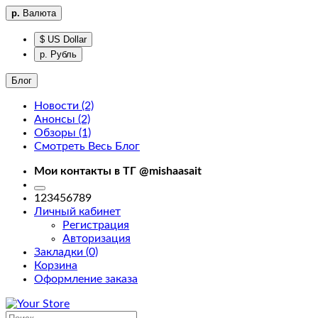
р.
Валюта
$ US Dollar
р. Рубль
Блог
Новости (2)
Анонсы (2)
Фильтры
Обзоры (1)
Смотреть Весь Блог
Фильтры
Мои контакты в ТГ @mishaasait
home
123456789
Личный кабинет
Регистрация
Авторизация
Закладки (0)
Корзина
Доставка
Оформление заказа
About