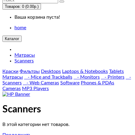
Us
Товаров: 0 (0.00р.)
Ваша корзина пуста!
Desktops
home
PC
Каталог
Mac
Матрасы
Scanners
Laptops
&
Краски
Фильтры
Desktops
Laptops & Notebooks
Tablets
Матрасы
- Mice and Trackballs
- Monitors
- Printers
-
Notebooks
Scanners
- Web Cameras
Software
Phones & PDAs
Cameras
MP3 Players
Windows
Macs
Scanners
Components
В этой категории нет товаров.
Продолжить