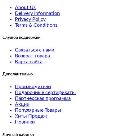
Monitors
About Us
Delivery Information
test
Privacy Policy
1
Terms & Conditions
test
Служба поддержки
2
Связаться с нами
Возврат товара
Mice
Карта сайта
and
Дополнительно
Trackballs
Производители
Подарочные сертификаты
Printers
Партнёрская программа
Акции
Scanners
Популярные Товары
Хиты Продаж
Новинки
Web
Cameras
Личный кабинет