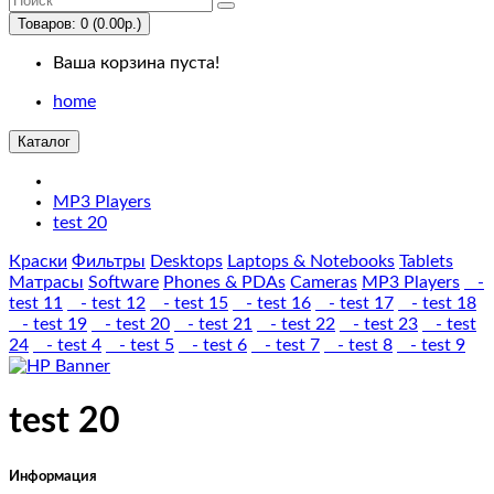
Us
Товаров: 0 (0.00р.)
Ваша корзина пуста!
Desktops
home
PC
Каталог
Mac
MP3 Players
test 20
Laptops
&
Краски
Фильтры
Desktops
Laptops & Notebooks
Tablets
Матрасы
Software
Phones & PDAs
Cameras
MP3 Players
-
Notebooks
test 11
- test 12
- test 15
- test 16
- test 17
- test 18
- test 19
- test 20
- test 21
- test 22
- test 23
- test
Windows
24
- test 4
- test 5
- test 6
- test 7
- test 8
- test 9
Macs
test 20
Components
Информация