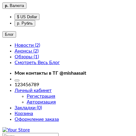
р.
Валюта
$ US Dollar
р. Рубль
Блог
Новости (2)
Анонсы (2)
Фильтры
Обзоры (1)
Смотреть Весь Блог
Фильтры
Мои контакты в ТГ @mishaasait
home
123456789
Личный кабинет
Регистрация
Авторизация
Закладки (0)
Корзина
Доставка
Оформление заказа
About