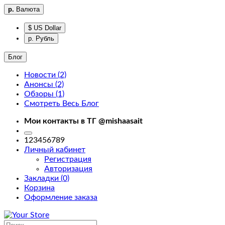
р.
Валюта
$ US Dollar
р. Рубль
Блог
Новости (2)
Анонсы (2)
Фильтры
Обзоры (1)
Смотреть Весь Блог
Фильтры
Мои контакты в ТГ @mishaasait
home
123456789
Личный кабинет
Регистрация
Авторизация
Закладки (0)
Корзина
Доставка
Оформление заказа
About