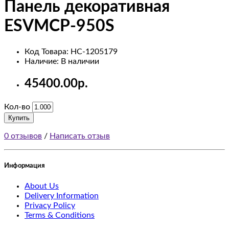
Панель декоративная
Tablets
ESVMCP-950S
Software
Код Товара: НС-1205179
Phones
Наличие: В наличии
&
45400.00р.
PDAs
Кол-во
Cameras
Купить
0 отзывов
/
Написать отзыв
MP3
Players
Информация
test
About Us
5
Delivery Information
Privacy Policy
test
Terms & Conditions