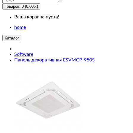
Us
Товаров: 0 (0.00р.)
Ваша корзина пуста!
Desktops
home
PC
Каталог
Mac
Software
Панель декоративная ESVMCP-950S
Laptops
&
Notebooks
Windows
Macs
Components