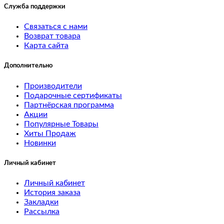
23
Служба поддержки
test
Связаться с нами
Возврат товара
22
Карта сайта
test
Дополнительно
21
Производители
Подарочные сертификаты
test
Партнёрская программа
20
Акции
Популярные Товары
Хиты Продаж
test
Новинки
25
Личный кабинет
test
Личный кабинет
19
История заказа
Закладки
Рассылка
test