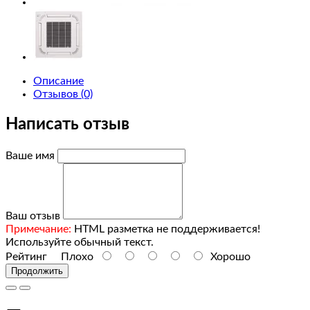
Monitors
test
1
Описание
test
Отзывов (0)
2
Написать отзыв
Mice
Ваше имя
and
Trackballs
Printers
Ваш отзыв
Примечание:
HTML разметка не поддерживается!
Scanners
Используйте обычный текст.
Рейтинг
Плохо
Хорошо
Продолжить
Web
Cameras